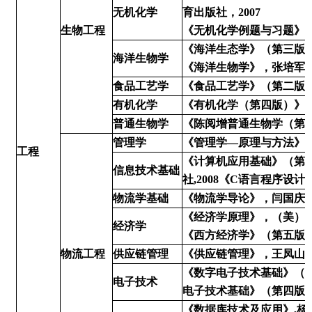
无机化学
育出版社，2007
生物工程
《无机化学例题与习题》，
《海洋生态学》（第三版
海洋生物学
《海洋生物学》
，张培军
食品工艺学
《食品工艺学》（第二版）
有机化学
《有机化学（第四版）》，
普通生物学
《陈阅增普通生物学（第三
管理学
《管理学―原理与方法》（
工程
《计算机应用基础》（第
信息技术基础
社,2008《C语言程序设
物流学基础
《物流学导论》，闫国庆、
《经济学原理》，（美）曼
经济学
《西方经济学》（第五版）
物流工程
供应链管理
《供应链管理》，王凤山、
《数字电子技术基础》（第
电子技术
电子技术基础》（第四版）
《数据库技术及应用》,