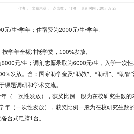
作者：
文章来源：
点击数：
4178
更新时间：2017-09-25
00
元
/
生•学年；住宿费为
2000
元
/
生•学年。
，按学年全额冲抵学费，
100%
发放。
为
8000
元
/
生；调剂志愿录取为
6000
元
/
生，入学一次性
00%
发放。含：国家助学金及“助教”、“助研”、“助管
于课题调研和学术交流。
学年（一次性发放），获奖比例一般为在校研究生数的
•学年（一次性发放），获奖比例一般为在校研究生数
配备台式电脑
1
台。