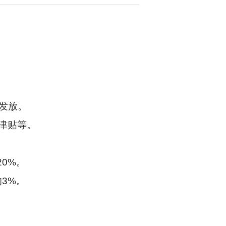
发放。
”津贴等。
20%
。
的
3%
。