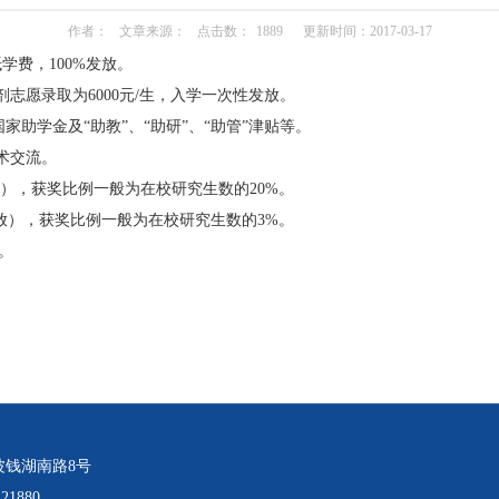
作者：
文章来源：
点击数：
1889
更新时间：2017-03-17
冲抵学费，100%发放。
；调剂志愿录取为6000元/生，入学一次性发放。
含：国家助学金及“助教”、“助研”、“助管”津贴等。
和学术交流。
性发放），获奖比例一般为在校研究生数的20%。
次性发放），获奖比例一般为在校研究生数的3%。
。
波钱湖南路8号
21880