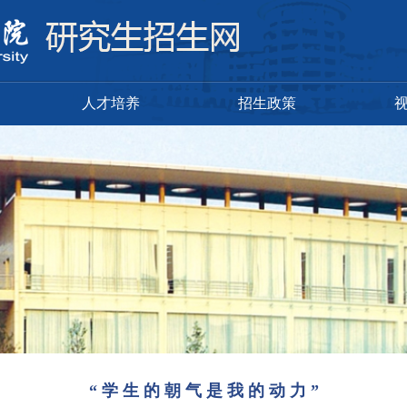
人才培养
招生政策
“ 学 生 的 朝 气 是 我 的 动 力 ”