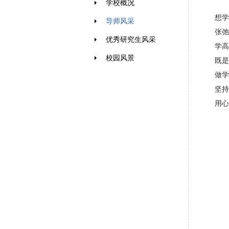
学校概况
想学
导师风采
张弛
优秀研究生风采
学高
校园风景
既是
做学
坚持
用心