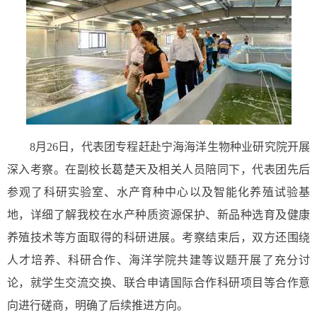
8
月
26
日
，代表团专程
赶
赴宁海海洋生物种业研究院
开展
深入考察。在
副校长葛楚天及相关人员
陪同下，代表团先后
参观了
科研
实验室、水产育种中心以及智能化养殖试验基
地，详细了解我
校
在水产种质资源保护、新品种选育及健康
养殖技术等方面取得的科研进展。考察
结束后，
双方还围绕
人才培养、科研合作
、
海洋学院共建
等议题开展了
充分讨
论
，就
学生交流交换
、联合
申请国际合作科研项目
等合作意
向进行
磋商，明确了后续推进方向
。