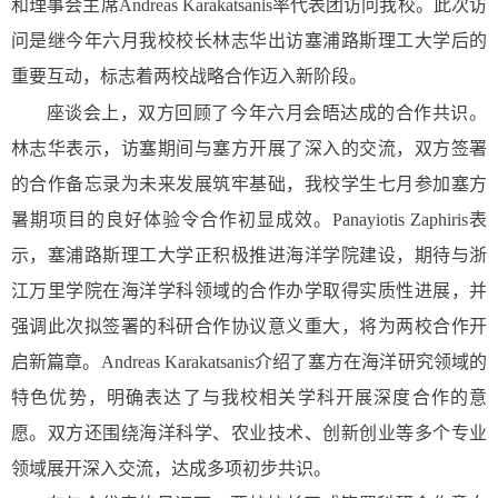
和理事会主席
Andreas Karakatsanis
率代表团访问我校
。
此次访
问
是继今年
六
月我校校长林志华出访塞浦路斯
理工大学
后的
重要互动
，标志着两校战略合作
迈入
新阶段。
座谈会上，双方回顾了今年六月会晤达成的合作共识。
林志华表示，访塞期间与塞方开展了深入的交流，双方签署
的合作备忘录为未来发展筑牢基础，我
校学生
七月
参加
塞方
暑期项目
的良好体验令合作初显成效。
Panayiotis Zaphiris
表
示，塞浦路斯理工大学正积极推进海洋学院建设，期待与
浙
江万里学院
在
海洋学科领域的
合作办学取得实质性进展
，
并
强调此次拟
签署的
科研合作
协议
意义重大
，将为两校合作开
启新篇章。
Andreas Karakatsanis
介绍了塞
方
在海洋研究领域的
特色优势，
明确
表
达了
与
我校
相关学科开展深度合作
的意
愿
。双方还围绕海洋科学、农业技术、创新创业等多个专业
领域展开深入交流，达成多项初步共识
。