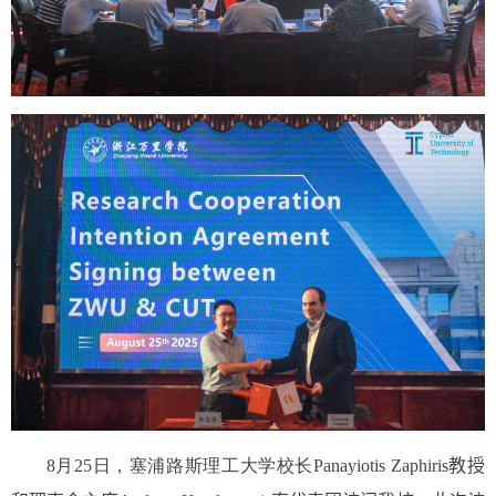
8
月
25
日，塞浦路斯理工大学校长
Panayiotis Zaphiris
教授