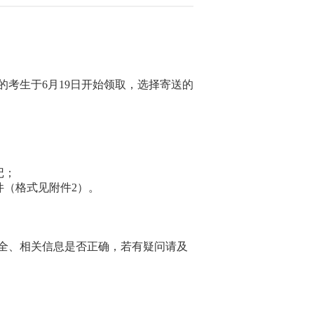
的考生
于
6月
19
日开始领取，选择寄送的
记
；
件（格式见附件2）。
全、相关信息是否正确，若有疑问请及