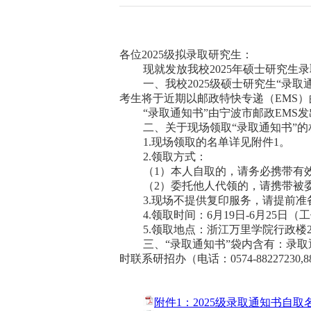
各位
2
02
5
级拟录取研究生
：
现就发放我校
202
5
年硕士研究生录
一、我校
202
5
级硕士研究生
“录取
考生将于
近期
以邮政特快专递（
EMS
“录取通知
书
”由宁波市邮政EMS
二、关于现场领取
“录取通知书”
1.现场领取的名单详见附件1。
2.领取方式：
（
1）本人
自取
的
，请
务必
携带有
（
2）委托他人代领的，请携带被
3.现场不提供复印服务，请提前
4.领取时间：
6
月
19
日
-
6
月
25
日
（
工
5.领取地点：
浙江万里学院行政楼
三、
“录取通知
书
”袋内含有：录取
时联系研招办（电话：
0574-8822
7230
,
8
附件1：2025级录取通知书自取名单