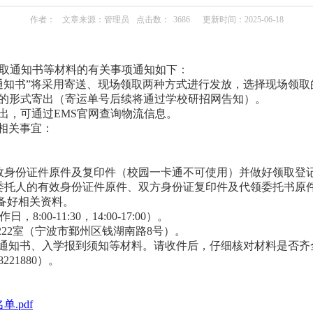
作者：
文章来源：管理员
点击数：
3686
更新时间：2025-06-18
取通知书等材料的有关事项通知如下：
通知
书
”将
采用寄送、现场领取两种方式进行发放，选择现场领取
）的形式寄出（寄运单号
后续将通过学校研招网告知
）。
发出，
可通过
E
MS
官网查询物流信息
。
的相关事宜：
效身份证件原件及复印件
（校园一卡通不可使用）并做好领取登
委托人的有效身份证件原件、双方身份证复印件及代领委托书原
准备好相关资料。
作日，
8
:00-11:30，14:00-17:00
）。
2
22
室
（宁波市
鄞州区钱湖南路
8号
）。
通知书
、入学报到须知
等材料。请收件后，仔细核对材料是否齐
822
1880
）。
.pdf